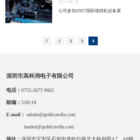
2011-08-19
公司参加2007国际缝纫机设备展
1
2
3
4
深圳市高科润电子有限公司
电话：
0755-2675 9602
邮编：
518118
E-mail：
admin@goldcorolla.com
market@goldcorolla.com
地址：
深圳市宝安区石岩街道松白路北大科创园A7、A8栋