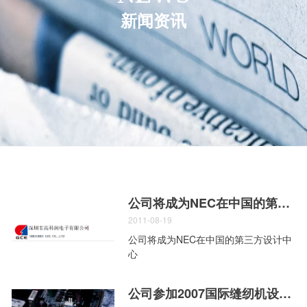
新闻资讯
公司将成为NEC在中国的第三方设计中心
2011-08-19
公司将成为NEC在中国的第三方设计中
心
公司参加2007国际缝纫机设备展