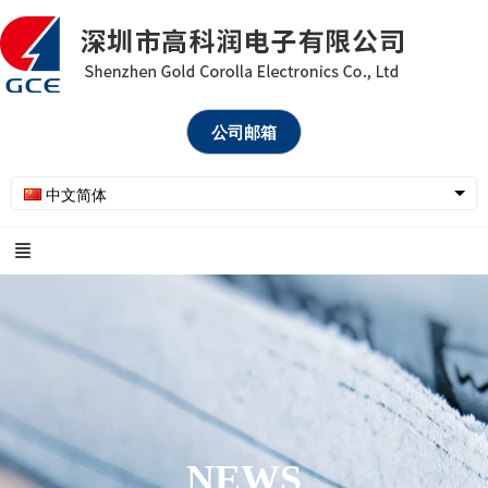
公司邮箱
中文简体
NEWS