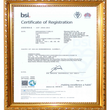
IATF16949：2016