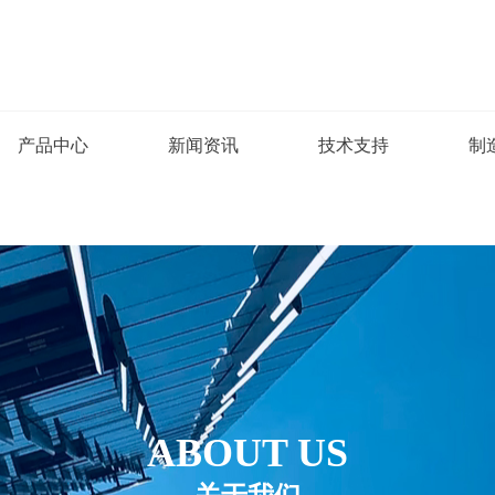
产品中心
新闻资讯
技术支持
制
ABOUT US