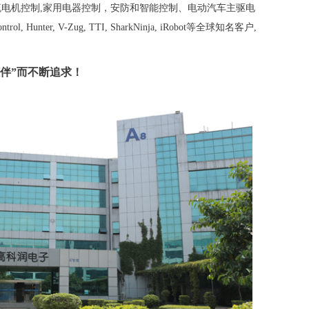
电机控制,家用电器控制，安防和智能控制、电动汽车主驱电
unter, V-Zug, TTI, SharkNinja, iRobot等全球知名客户,
伴”而不断追求！