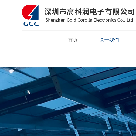
首页
关于我们